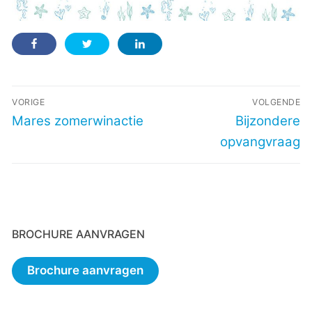
Bericht
VORIGE
VOLGENDE
navigatie
Vorig
Volgend
Mares zomerwinactie
Bijzondere
bericht:
bericht:
opvangvraag
BROCHURE AANVRAGEN
Brochure aanvragen