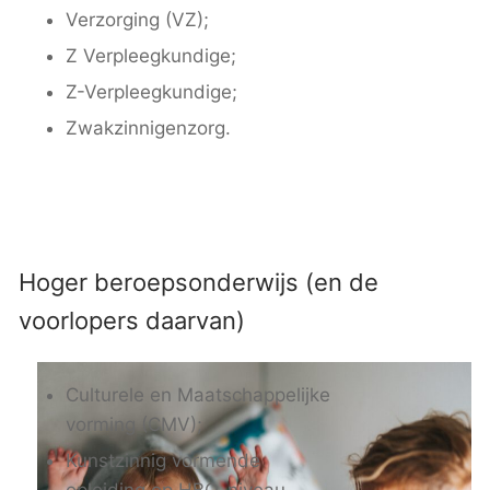
Verzorging (VZ);
Z Verpleegkundige;
Z-Verpleegkundige;
Zwakzinnigenzorg.
Hoger beroepsonderwijs (en de
voorlopers daarvan)
Culturele en Maatschappelijke
vorming (CMV);
Kunstzinnig vormende