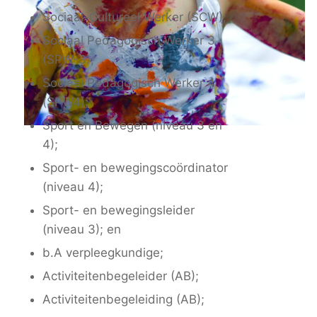
Sociaal-Cultureel Werker (SCW);
Sociaal Pedagogisch Werker 3
(SPW-3);
Sociaal Pedagogisch Werker 4
(SPW4);
Sport en Bewegen (niveau 3 en
4);
Sport- en bewegingscoördinator
(niveau 4);
Sport- en bewegingsleider
(niveau 3); en
b.A verpleegkundige;
Activiteitenbegeleider (AB);
Activiteitenbegeleiding (AB);