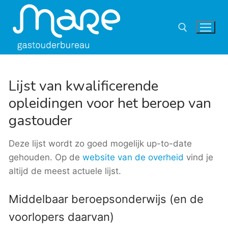
Ga
naar
de
inhoud
Zoeken naar:
Lijst van kwalificerende
opleidingen voor het beroep van
gastouder
Deze lijst wordt zo goed mogelijk up-to-date
gehouden. Op de
website van de overheid
vind je
altijd de meest actuele lijst.
Middelbaar beroepsonderwijs (en de
voorlopers daarvan)