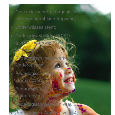
Gespecialiseerd pedagogisch
medewerker 4 kinderopvang;
Onderwijsassistent;
Onderwijsassistent PO/SO
(primair onderwijs/speciaal
onderwijs);
Pedagogisch medewerker 3
kinderopvang;
Pedagogisch Werker 3
Kinderopvang;
Pedagogisch Werker 4
Kinderopvang;
Pedagogisch Werker niveau 3;
Pedagogisch Werker niveau 4;