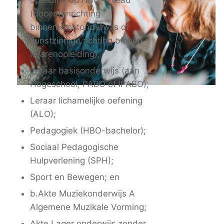
opleiding op HBO-niveau
(docentenrichting
binnenkunstonderwijs of
kunstzinnige richting binnen
lerarenopleiding);
Leraar basisonderwijs (aan
Hogeschool, PABO of IPABO);
Leraar lichamelijke oefening
(ALO);
Pedagogiek (HBO-bachelor);
Sociaal Pedagogische
Hulpverlening (SPH);
Sport en Bewegen; en
b.Akte Muziekonderwijs A
Algemene Muzikale Vorming;
Akte Lager onderwijs zonder