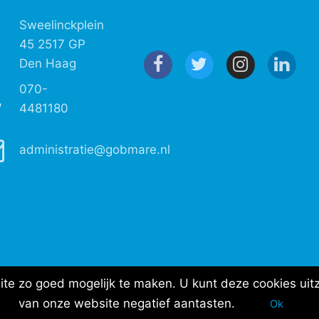
Sweelinckplein
45 2517 GP
Den Haag
070-
4481180
administratie@gobmare.nl
e zo goed mogelijk te maken. U kunt deze cookies uitz
van onze website negatief aantasten.
Ok