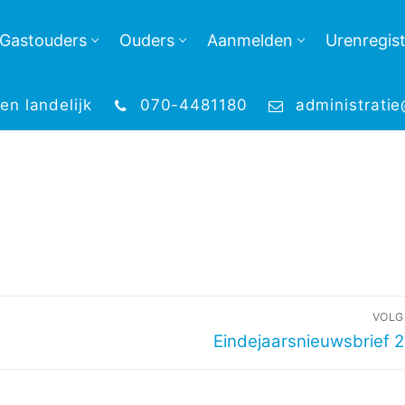
Gastouders
Ouders
Aanmelden
Urenregist
en landelijk
070-4481180
administrati
VOLG
Volgend
Eindejaarsnieuwsbrief 
bericht: