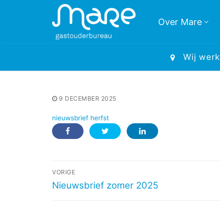
Ga
naar
Over Mare
de
inhoud
Wij werk
9 DECEMBER 2025
nieuwsbrief herfst
Bericht
VORIGE
Vorig
Nieuwsbrief zomer 2025
navigatie
bericht: