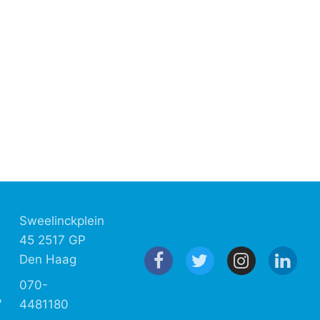
Sweelinckplein
45 2517 GP
Den Haag
070-
4481180