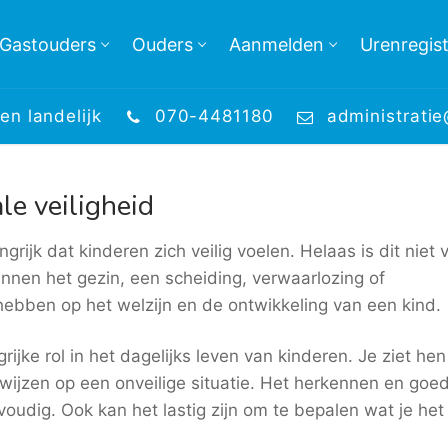
Gastouders
Ouders
Aanmelden
Urenregist
en landelijk
070-4481180
administrati
le veiligheid
rijk dat kinderen zich veilig voelen. Helaas is dit niet 
nnen het gezin, een scheiding, verwaarlozing of
ebben op het welzijn en de ontwikkeling van een kind.
ijke rol in het dagelijks leven van kinderen. Je ziet hen
wijzen op een onveilige situatie. Het herkennen en goe
voudig. Ook kan het lastig zijn om te bepalen wat je het