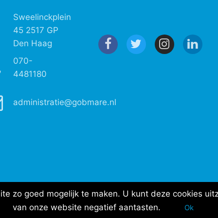
Sweelinckplein
45 2517 GP
Den Haag
070-
4481180
administratie@gobmare.nl
e zo goed mogelijk te maken. U kunt deze cookies uitz
van onze website negatief aantasten.
Ok