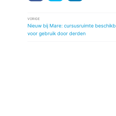
Bericht
VORIGE
Vorig
Nieuw bij Mare: cursusruimte beschik
navigatie
bericht:
voor gebruik door derden