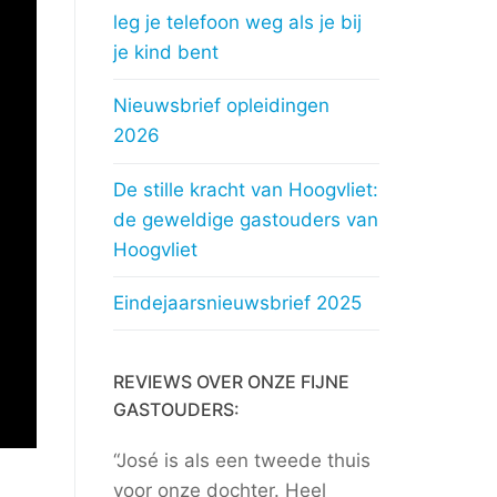
leg je telefoon weg als je bij
je kind bent
Nieuwsbrief opleidingen
2026
De stille kracht van Hoogvliet:
de geweldige gastouders van
Hoogvliet
Eindejaarsnieuwsbrief 2025
REVIEWS OVER ONZE FIJNE
GASTOUDERS:
“José is als een tweede thuis
voor onze dochter. Heel