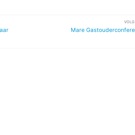
VOLG
Volgend
baar
Mare Gastouderconfere
bericht: