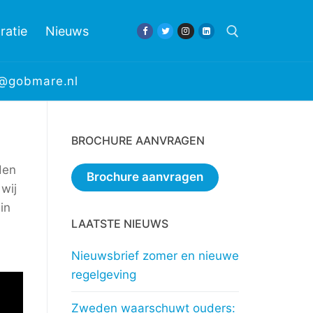
ratie
Nieuws
e@gobmare.nl
Zoeken naar:
BROCHURE AANVRAGEN
den
Brochure aanvragen
 wij
in
LAATSTE NIEUWS
Nieuwsbrief zomer en nieuwe
regelgeving
Zweden waarschuwt ouders: