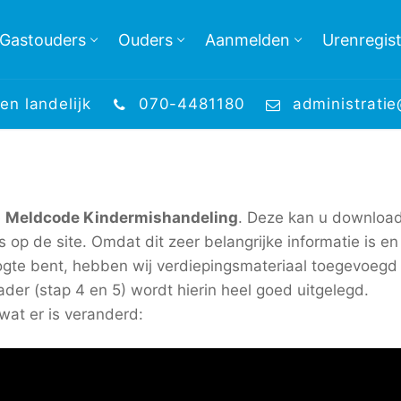
Gastouders
Ouders
Aanmelden
Urenregist
en landelijk
070-4481180
administrati
e
Meldcode Kindermishandeling
. Deze kan u downloa
s op de site. Omdat dit zeer belangrijke informatie is en
ogte bent, hebben wij verdiepingsmateriaal toegevoegd 
der (stap 4 en 5) wordt hierin heel goed uitgelegd.
 wat er is veranderd: