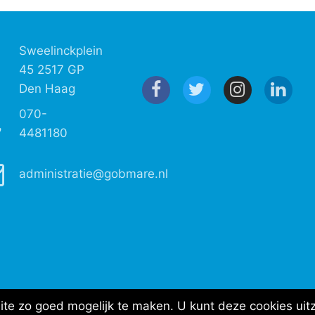
Sweelinckplein
45 2517 GP
Den Haag
070-
4481180
administratie@gobmare.nl
e zo goed mogelijk te maken. U kunt deze cookies uitz