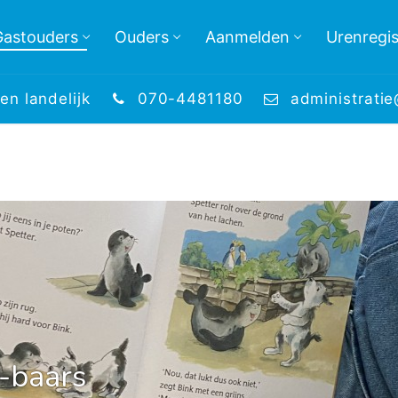
Gastouders
Ouders
Aanmelden
Urenregis
en landelijk
070-4481180
administrati
-baars