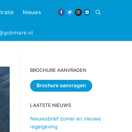
tratie
Nieuws
e@gobmare.nl
Zoeken naar:
BROCHURE AANVRAGEN
Brochure aanvragen
LAATSTE NIEUWS
Nieuwsbrief zomer en nieuwe
regelgeving